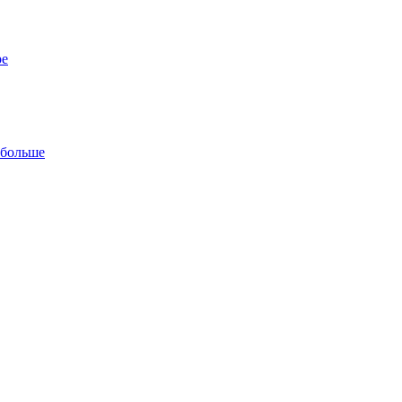
ре
 больше