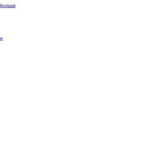
 больше
ре