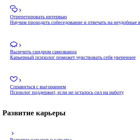
Отрепетировать интервью
Научим проходить собеседование и отвечать на неудобные
Вылечить синдром самозванца
Карьерный психолог поможет чувствовать себя увереннее
Справиться с выгоранием
Психолог поддержит, если не осталось сил на работу
Развитие карьеры
Развитие навыков и карьеры