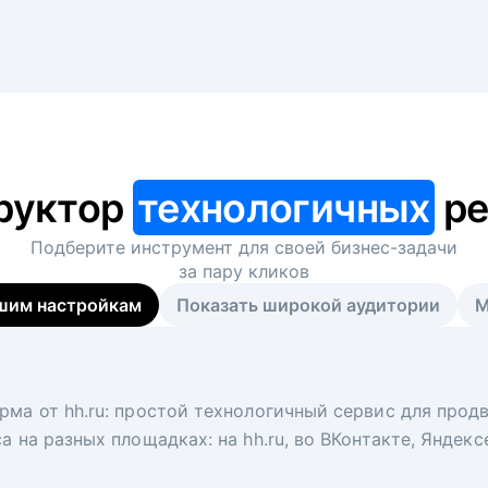
руктор
технологичных
ре
Подберите инструмент для своей
бизнес-задачи
за пару кликов
шим настройкам
Показать широкой аудитории
М
я
 рекрутер
рма от hh.ru: простой технологичный сервис для прод
 для вакансий на главной странице hh.ru. Увеличивает
под ключ. Решите, сколько кандидатов и когда вам нуж
а на разных площадках: на hh.ru, во ВКонтакте, Яндек
ологи, рекрутеры и проектные менеджеры hh.ru с цел
тов