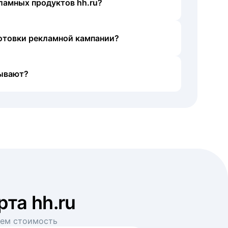
ламных продуктов hh.ru?
готовки рекламной кампании?
ывают?
рта hh.ru
аем стоимость