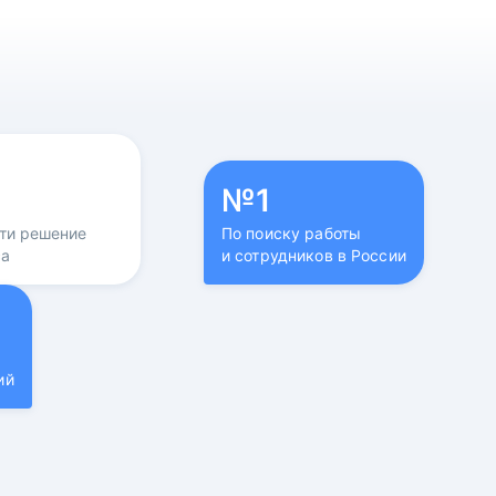
№1
йти решение
По поиску работы
са
и сотрудников в России
ий