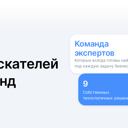
б
Команда
экспертов
скателей
Которые всегда готовы на
под каждую задачу бизне
нд
9
Собственных
технологичных решен