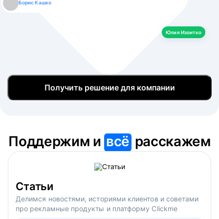
Борис Кашко
Юлия Изоитко
Александр Кулагин
Даниил Макаров
Екатерина Лазаренко
Юлия Изоитко
Получить решение для компании
Поддержим и
всё
расскажем
Статьи
Делимся новостями, историями клиентов и советами
про рекламные продукты и платформу Clickme