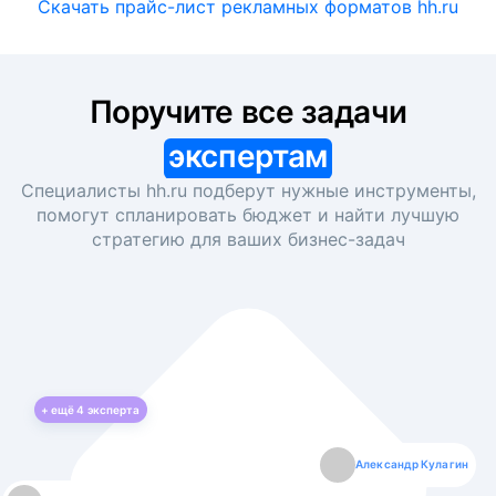
Скачать прайс-лист рекламных форматов hh.ru
Поручите все задачи
экспертам
Специалисты hh.ru подберут нужные инструменты,
помогут спланировать бюджет и найти лучшую
стратегию для ваших
бизнес-задач
+ ещё
4
эксперта
Екатерина Лазаренко
Александр Кулагин
Даниил Макаров
Борис Кашко
Юлия Изоитко