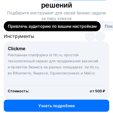
решений
Подберите инструмент для своей
бизнес-задачи
за пару кликов
Привлечь аудиторию по вашим настройкам
Пок
Инструменты
Инструменты
Инструменты
Виртуальный рекрутер
Clickme
Вакансия дня
Массовый подбор под ключ. Решите, сколько
Рекламная платформа от hh.ru: простой
Рекламный формат для вакансий на главной странице
кандидатов и когда вам нужно, и за дело возьмутся
технологичный сервис для продвижения вакансий
hh.ru. Увеличивает количество откликов
маркетологи, рекрутеры и проектные менеджеры
и проектов бизнеса на разных площадках: на hh.ru,
hh.ru с целым набором digital-инструментов
во ВКонтакте, Яндексе, Одноклассниках и Mail.ru
Стоимость:
от 200 000 ₽
Узнать подробнее
Стоимость:
от 500 ₽
Узнать подробнее
Узнать подробнее