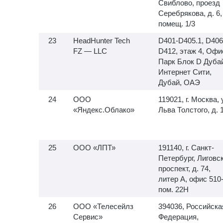
Свиблово, проезд
Серебрякова, д. 6,
помещ. 1/3
HeadHunter Tech
D401-D405.1, D406
FZ — LLC
D412, этаж 4, Офи
Парк Блок D Дуба
Интернет Сити,
Дубай, ОАЭ
ООО
119021, г. Москва, 
«Яндекс.Облако»
Льва Толстого, д. 
ООО «ЛПТ»
191140, г. Санкт-
Петербург, Лиговс
проспект, д. 74,
литер А, офис
510-
пом. 22Н
ООО «Телесейлз
394036, Российска
Сервис»
Федерация,