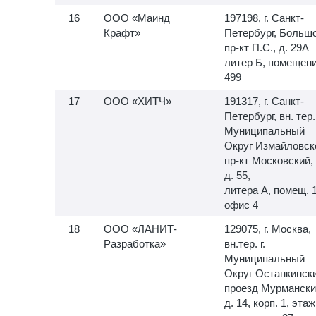
ООО «Маинд
197198, г. Санкт-
Крафт»
Петербург, Больш
пр-кт П.С., д. 29А
литер Б, помещен
499
ООО «ХИТЧ»
191317, г. Санкт-
Петербург, вн. тер. 
Муниципальный
Округ Измайловск
пр-кт Московский,
д. 55,
литера А, помещ.
офис 4
ООО «ЛАНИТ-
129075, г. Москва,
Разработка»
вн.тер. г.
Муниципальный
Округ Останкински
проезд Мурмански
д. 14, корп. 1, этаж