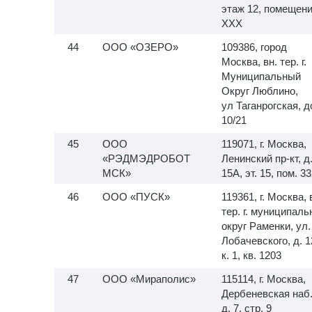
этаж 12, помещен
XXX
ООО «ОЗЕРО»
109386, город
Москва, вн. тер. г.
Муниципальный
Округ Люблино,
ул Таганрогская, 
10/21
ООО
119071, г. Москва,
«РЭДМЭДРОБОТ
Ленинский пр-кт, д
МСК»
15А, эт. 15, пом. 33
ООО «ПУСК»
119361, г. Москва, 
тер. г. муниципал
округ Раменки, ул.
Лобачевского, д. 1
к. 1, кв. 1203
ООО «Мираполис»
115114, г. Москва,
Дербеневская наб.
д. 7, стр. 9