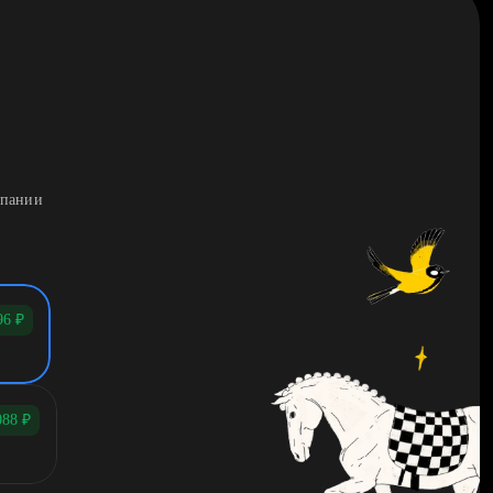
мпании
96
₽
088
₽