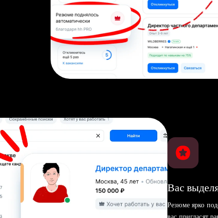
Вас выделя
Резюме ярко под
вас пригласят р