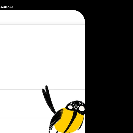
ткликах