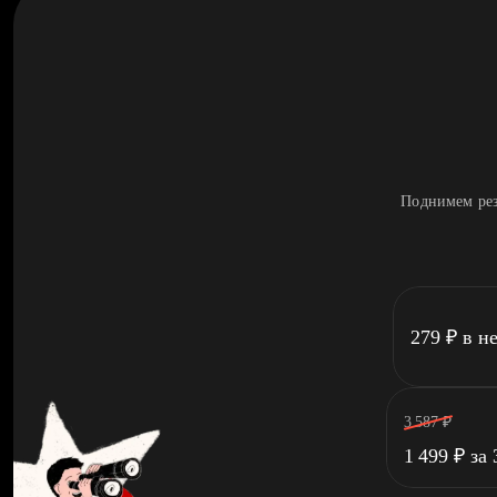
Поднимем рез
279
₽
в н
3 587
₽
1 499
₽
за 