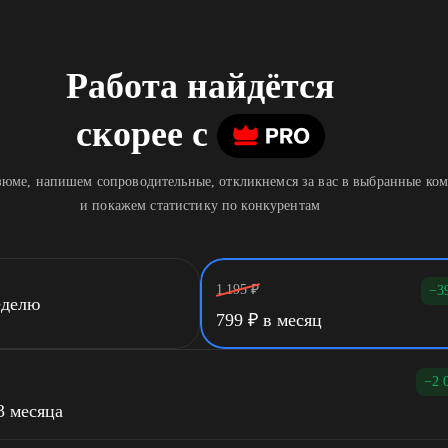
Работа найдётся
скорее
c
юме, напишем сопроводительные, откликнемся за вас в выбранные ко
и покажем статистику по конкурентам
1 195
₽
−3
еделю
799
₽
в месяц
−2 
3 месяца